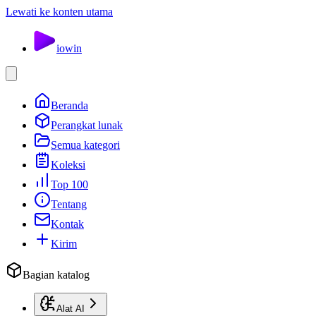
Lewati ke konten utama
io
win
Beranda
Perangkat lunak
Semua kategori
Koleksi
Top 100
Tentang
Kontak
Kirim
Bagian katalog
Alat AI