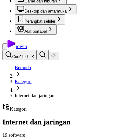
Game dan hiburan
Desktop dan antarmuka
Perangkat seluler
Alat portabel
io
win
Cari
Ctrl K
Beranda
Kategori
Internet dan jaringan
Kategori
Internet dan jaringan
19
software