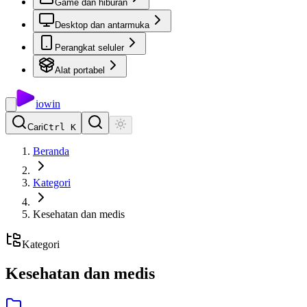
Game dan hiburan
Desktop dan antarmuka
Perangkat seluler
Alat portabel
io
win
Cari
Ctrl K
Beranda
Kategori
Kesehatan dan medis
Kategori
Kesehatan dan medis