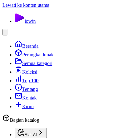
Lewati ke konten utama
io
win
Beranda
Perangkat lunak
Semua kategori
Koleksi
Top 100
Tentang
Kontak
Kirim
Bagian katalog
Alat AI