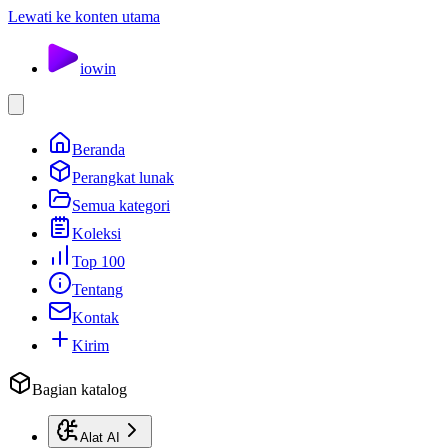
Lewati ke konten utama
io
win
Beranda
Perangkat lunak
Semua kategori
Koleksi
Top 100
Tentang
Kontak
Kirim
Bagian katalog
Alat AI