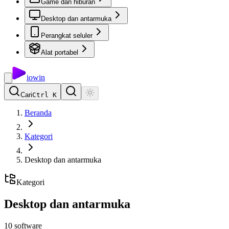
Game dan hiburan
Desktop dan antarmuka
Perangkat seluler
Alat portabel
io
win
Cari
Ctrl K
Beranda
Kategori
Desktop dan antarmuka
Kategori
Desktop dan antarmuka
10
software