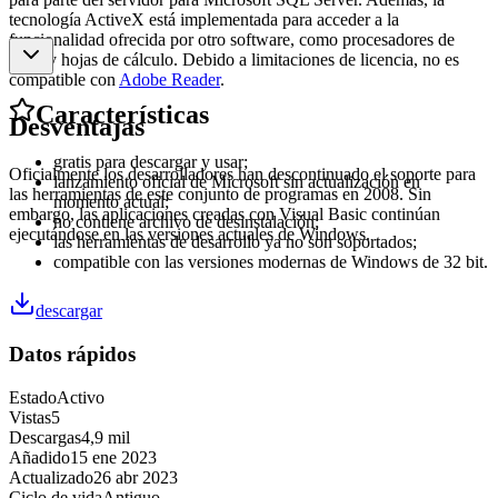
tecnología ActiveX está implementada para acceder a la
funcionalidad ofrecida por otro software, como procesadores de
texto y hojas de cálculo. Debido a limitaciones de licencia, no es
compatible con
Adobe Reader
.
Características
Desventajas
gratis para descargar y usar;
Oficialmente los desarrolladores han descontinuado el soporte para
lanzamiento oficial de Microsoft sin actualización en
las herramientas de este conjunto de programas en 2008. Sin
momento actual;
embargo, las aplicaciones creadas con Visual Basic continúan
no contiene archivo de desinstalación;
ejecutándose en las versiones actuales de Windows.
las herramientas de desarrollo ya no son soportados;
compatible con las versiones modernas de Windows de 32 bit.
descargar
Datos rápidos
Estado
Activo
Vistas
5
Descargas
4,9 mil
Añadido
15 ene 2023
Actualizado
26 abr 2023
Ciclo de vida
Antiguo