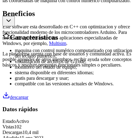
las coordenadas de maquina con control numérico computarizado.
Beneficios
Este software esta desorrollado en C++ con optimizacion y ofrece
funcionalidad moderno de los microcontroladores Arduino. Para
Características
modelarlos puedes usar otras aplicaciones especializadas de
Windows, por ejemplo,
Multisim
.
maquina con control numérico computarizado con utilzacion
La plataforma cuenta con base de usuarios y comunidad activa. Es
del teclado numérico;
posible aprender de otros miembros, recibir ayuda sobre conceptos
visualización de archivos de G-code;
básicos y resolver preguntas funcionales simples o peculiares.
monitoreo del estado de equipo;
sistema disponible en diferentes idiomas;
gratis para descargar y usar;
compatible con las versiones actuales de Windows.
descargar
Datos rápidos
Estado
Activo
Vistas
102
Descargas
10,4 mil
Añadido
15 ene 2023