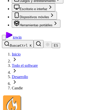
Juegos y entretenimiento
Escritorio e interfaz
Dispositivos móviles
Herramientas portátiles
io
win
Buscar
Ctrl K
ES
Inicio
Todo el software
Desarrollo
Candle