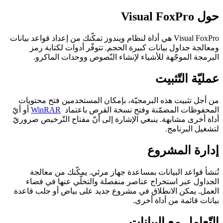
حول Visual FoxPro
Visual FoxPro هي أداة لنظام ويندوز تمكّنك من إعداد قواعد بيانات
ومعالجة جداول بيانات كبيرة الحجم. تتوفّر أدوات لكتابة رمز
البرمجة الموجّهة للأشياء لإنشاء النّصوص ووحدات الماكرو.
عمليّة التّثبيت
من أجل تثبيت هذه البرمجيّة، بإمكان المستخدمين فتح محتويات
المحفوظات المضمّنة وفتح نسخة القرص باعتماد
WinRAR
أو أيّ
أداة أخرى مشابهة. ينبغي الإشارة إلى أنّ مفتاح التّرخيص ضروريّ
لتشغيل البرنامج.
إدارة المشروع
تُنشأ قواعد البيانات بمساعدة جهاز مرئي. يمكّنك من معالجة
الجداول عبر استخراج عناصر منفصلة والتخلّي عنها في فضاء
العمل. يمكن الانطلاق في مشروع جديد على بياض أو جلب قاعدة
بيانات قائمة من أداة أخرى.
التّعامل مع البيانات