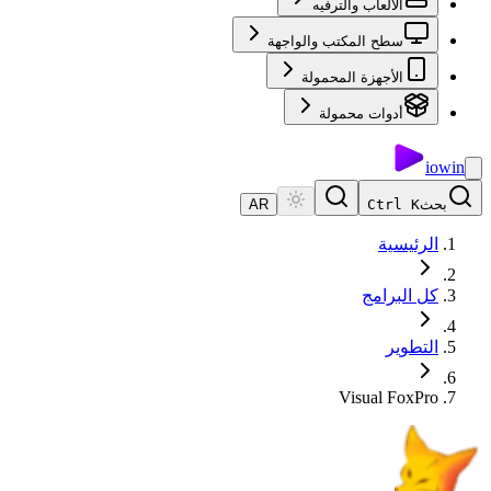
الألعاب والترفيه
سطح المكتب والواجهة
الأجهزة المحمولة
أدوات محمولة
io
win
بحث
Ctrl K
AR
الرئيسية
كل البرامج
التطوير
Visual FoxPro