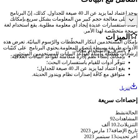
يوجد اعتماد لما يزيد عن الـ 40 صيغة للجداول. كذلك، إنّ البرنامج
قادر على معالجة حجم كبير من المعلومات بشكل سريع.بإمكانك
إعداد استفسارات عديدة إيجاد أي معلومة مطلوبة. يقع استخدام لغة
برمجة متخصّصة لهذا الأمر.
الميزات
بإمكان المستخدمين ابتكار المخطّطات والرّسوم البيانيّة. تعرض هذه
الأدوات طريقة بسيطة لتصوّر المعلومة.يحتوي البرنامج على كتيّبات
التنزيل والاستخدام مجانا؛
إرشادات مفصّلة وأمثلة لقواعد البيانات للمستخدمين المبتدئين.
بإمكانك إنشاء نظم إدارة متكاملة لقواعد البيانات العلاقيّة؛
تتوفّر أدوات للقيام باستفسارات البحث؛
يقع اعتماد لما يزيد عن الـ 40 صيغة للجداول؛
متوافق مع كافّة إصدارات نظام ويندوز الحديثة.
تنزيل
إحصاءات سريعة
الحالة
نشط
المشاهدات
92
التنزيلات
10.2 ألف
تاريخ الإضافة
17 مارس 2023
آخر تحديث
13 سبتمبر 2023