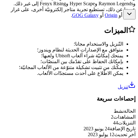
وRaymon Legends وHyper Scape وFenyx Rising إلى غير ذلك.
عوضا عن ذلك، تستطيع تجربة متاجر إلكترونيّة أخرى، على غرار
Steam
أو
Origin
أو
GOG Galaxy
.
الميزات
التّنزيل والاستخدام مجانا؛
متوافق مع الإصدارات الحديثة لنظام ويندوز؛
يمنحك إمكانيّة شراء ألعاب Ubisoft ولعبها؛
بإمكانك الحفاظ على تقدّمك بين المنصّات؛
يمكّنك من تثبيت تشكيلة متنوّعة من الألعاب المجانيّة؛
يمكن الاطّلاع على أحدث مستجدّات الألعاب.
تنزيل
إحصاءات سريعة
الحالة
نشط
المشاهدات
2
التنزيلات
44
تاريخ الإضافة
24 يونيو 2023
آخر تحديث
12 يوليو 2023