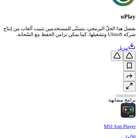
uPlay
بفضل هذا الحلّ البرمجي، يتسنّى للمستخدمين تثبيت ألعاب من إنتاج
شركة Ubisoft وتشغيلها. كما يمكن تزامن الحفظ مع السّحابة.
تنزيل
برامج مشابهة
MSI App Player
الألعاب