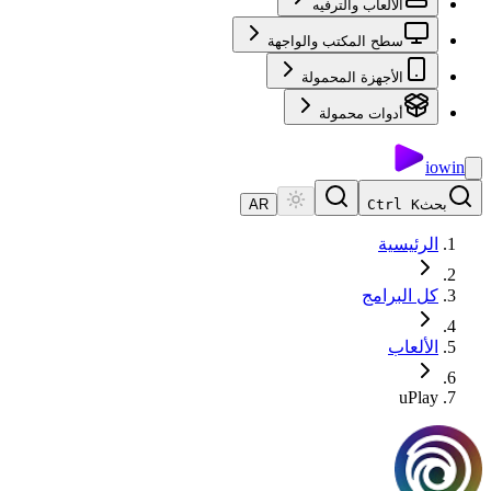
الألعاب والترفيه
سطح المكتب والواجهة
الأجهزة المحمولة
أدوات محمولة
io
win
بحث
Ctrl K
AR
الرئيسية
كل البرامج
الألعاب
uPlay