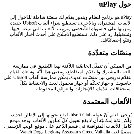
حول uPlay
uPlay هو برنامج لنظام ويندوز يقدّم لك منصّة شاملة للدّخول إلى
الألعاب المشتراة، وبالأحرى، تستطيع شراء ألعاب Ubisoft جديدة
وتنزيلها على حاسوبك الشّخصي وترتيب الألعاب التي ترغب فيها
وتشغيلها. زد على ذلك، تستطيع الاطّلاع على أحدث أخبار الألعاب
وتتبّع إحصائيّاتك.
منصّات متعدّدة
من الممكن أن تتمثّل الخاصّية اللاّفتة لهذا التّطبيق في ممارسة
اللّعب المشترك والتقدّم المتقاطع، ومعنى هذا، أنّه بوسعك القيام
بتقدّم تدريجي بين منصّات عديدة. يمكن ممارسة ألعاب Ubisoft على
حاسوبك أو جهاز تحكّم أو جهاز محمول لديك والاحتفاظ بكلّ
استحقاقات تقدّمك كالإنجازات والعوائق المحفوظة.
الألعاب المعتمدة
يُرجى العلم أنّ عملة Ubisoft Club يقع تحويلها إلى الإطار الجديد،
ولكن ثمّة إمكانيّة أن لا يقع تحويل كلّ عناوين الألعاب. يوجد موقع
كامل للألعاب المتوافقة في قسم الدّعم على موقع الويب الرّسمي،
ويضمّ لعبة Assassin’s Creed Valhalla وWatch Dogs Legion