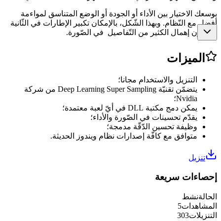
بوسعك الاختيار بين الأداء أو الجودة أو الوضع المتناسق لمواءمة
أفضل مع النّظام. وبهذا الشّكل، بالإمكان تكبير الإطارات في الثّانية
من دون إهمال الكثير من التّفاصيل في الصّورة.
الميزات
التنزيل والاستخدام مجانا؛
يتضمّن تقنيّة Deep Learning Super Sampling من شركة
Nvidia؛
يمكن دمج مكتبة DLL في أيّ لعبة معتمدة؛
يقدّم تحسينات في الصّورة والأداء؛
وظيفة تحسين الدّقّة مدمجة؛
متوافق مع كافّة إصدارات نظام ويندوز الحديثة.
تنزيل
إحصاءات سريعة
الحالة
نشط
المشاهدات
5
التنزيلات
303