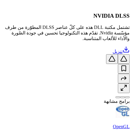
NVIDIA DLSS
تشتمل مكتبة DLL هذه على كلّ عناصر DLSS المطوّرة من طرف
مؤسّسة Nvidia. تقدّم هذه التكنولوجيا تحسين في جودة الصّورة
والأداء للألعاب المتناسبة.
تنزيل
برامج مشابهة
OpenGL