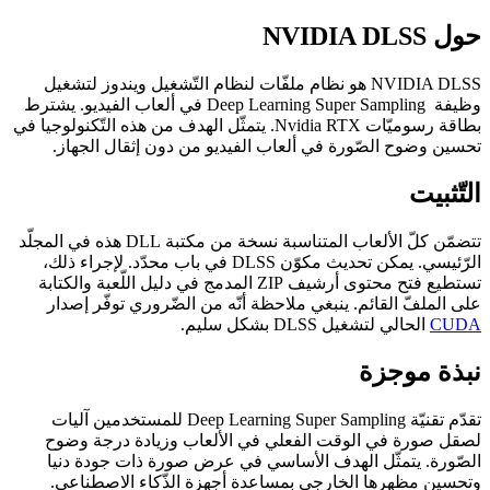
حول NVIDIA DLSS
NVIDIA DLSS هو نظام ملفّات لنظام التّشغيل ويندوز لتشغيل
وظيفة Deep Learning Super Sampling في ألعاب الفيديو. يشترط
بطاقة رسوميّات Nvidia RTX. يتمثّل الهدف من هذه التّكنولوجيا في
تحسين وضوح الصّورة في ألعاب الفيديو من دون إثقال الجهاز.
التّثبيت
تتضمّن كلّ الألعاب المتناسبة نسخة من مكتبة DLL هذه في المجلّد
الرّئيسي. يمكن تحديث مكوّن DLSS في باب محدّد. لإجراء ذلك،
تستطيع فتح محتوى أرشيف ZIP المدمج في دليل اللّعبة والكتابة
على الملفّ القائم. ينبغي ملاحظة أنّه من الضّروري توفّر إصدار
CUDA
الحالي لتشغيل DLSS بشكل سليم.
نبذة موجزة
تقدّم تقنيّة Deep Learning Super Sampling للمستخدمين آليات
لصقل صورة في الوقت الفعلي في الألعاب وزيادة درجة وضوح
الصّورة. يتمثّل الهدف الأساسي في عرض صورة ذات جودة دنيا
وتحسين مظهرها الخارجي بمساعدة أجهزة الذّكاء الاصطناعي.