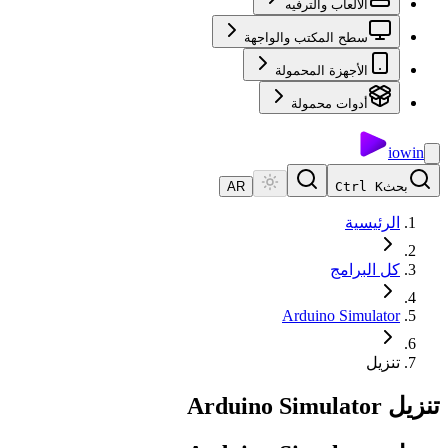
الألعاب والترفيه
سطح المكتب والواجهة
الأجهزة المحمولة
أدوات محمولة
io
win
بحث
Ctrl K
AR
الرئيسية
كل البرامج
Arduino Simulator
تنزيل
تنزيل Arduino Simulator