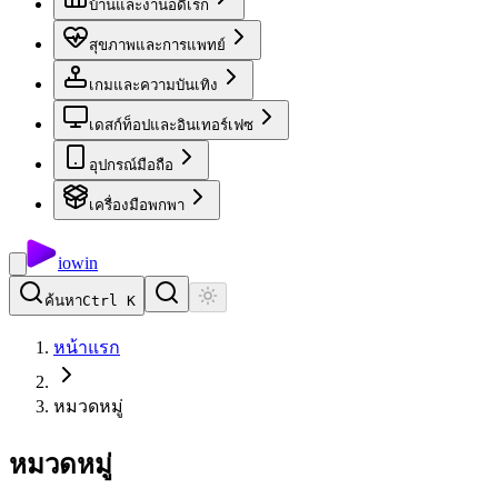
บ้านและงานอดิเรก
สุขภาพและการแพทย์
เกมและความบันเทิง
เดสก์ท็อปและอินเทอร์เฟซ
อุปกรณ์มือถือ
เครื่องมือพกพา
io
win
ค้นหา
Ctrl K
หน้าแรก
หมวดหมู่
หมวดหมู่