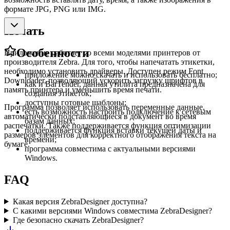
формате JPG, PNG или IMG.
Печать
Особенности
Приложение работает со всеми моделями принтеров от
производителя Zebra. Для того, чтобы напечатать этикетки,
необходимо установить драйверы. Доступен режим Font
приложение можно скачать и использовать бесплатно;
Downloader, позволяющий ускорить загрузку шрифтов в
как и BarTender, данная утилита предназначена для
память принтера и уменьшить время печати.
создания этикеток;
доступны готовые шаблоны;
Программа позволяет использовать переменные данные,
есть возможность настроить подключение к сетевым
автоматически подставляющиеся в документ во время
базам данных;
распечатки. Также поддерживается функция оптимизации
поддерживается функция вставки текущей даты и
размеров элементов для корректного отображения текста на
времени;
бумаге.
программа совместима с актуальными версиями
Windows.
FAQ
Какая версия ZebraDesigner доступна?
С какими версиями Windows совместима ZebraDesigner?
Где безопасно скачать ZebraDesigner?