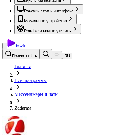
Игры и развлечения
Рабочий стол и интерфейс
Мобильные устройства
Portable и малые утилиты
io
win
Поиск
Ctrl K
RU
Главная
Все программы
Мессенджеры и чаты
Zadarma