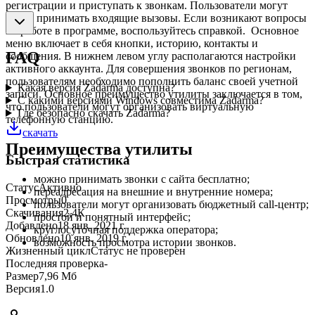
регистрации и приступать к звонкам. Пользователи могут
также принимать входящие вызовы. Если возникают вопросы
по работе в программе, воспользуйтесь справкой. Основное
меню включает в себя кнопки, историю, контакты и
FAQ
сообщения. В нижнем левом углу располагаются настройки
активного аккаунта. Для совершения звонков по регионам,
пользователям необходимо пополнить баланс своей учетной
Какая версия Zadarma доступна?
записи. Основное преимущество утилиты заключается в том,
С какими версиями Windows совместима Zadarma?
что пользователи могут организовать виртуальную
Где безопасно скачать Zadarma?
телефонную станцию.
скачать
Преимущества утилиты
Быстрая статистика
можно принимать звонки с сайта бесплатно;
Статус
Активно
переадресация на внешние и внутренние номера;
Просмотры
0
пользователи могут организовать бюджетный call-центр;
Скачивания
2,4К
простой и понятный интерфейс;
Добавлено
18 янв. 2021 г.
круглосуточная поддержка оператора;
Обновлено
10 янв. 2019 г.
возможность просмотра истории звонков.
Жизненный цикл
Статус не проверен
Последняя проверка
-
Размер
7,96 Мб
Версия
1.0