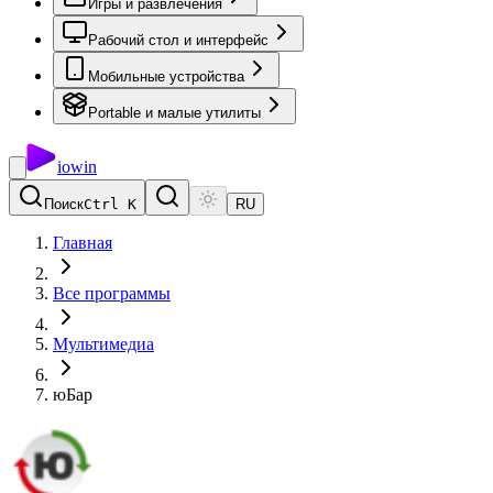
Игры и развлечения
Рабочий стол и интерфейс
Мобильные устройства
Portable и малые утилиты
io
win
Поиск
Ctrl K
RU
Главная
Все программы
Мультимедиа
юБар