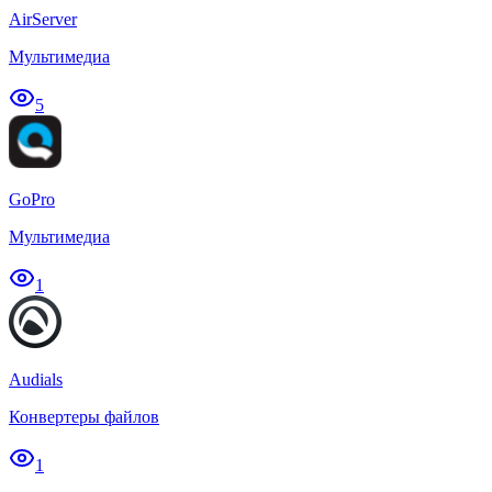
AirServer
Мультимедиа
5
GoPro
Мультимедиа
1
Audials
Конвертеры файлов
1