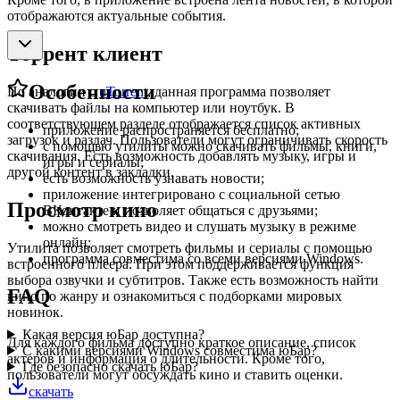
отображаются актуальные события.
Торрент клиент
Особенности
По аналогии с
uTorrent
, данная программа позволяет
скачивать файлы на компьютер или ноутбук. В
соответствующем разделе отображается список активных
приложение распространяется бесплатно;
загрузок и раздач. Пользователи могут ограничивать скорость
с помощью утилиты можно скачивать фильмы, книги,
скачивания. Есть возможность добавлять музыку, игры и
игры и сериалы;
другой контент в закладки.
есть возможность узнавать новости;
приложение интегрировано с социальной сетью
Просмотр кино
ВКонтакте и позволяет общаться с друзьями;
можно смотреть видео и слушать музыку в режиме
онлайн;
Утилита позволяет смотреть фильмы и сериалы с помощью
программа совместима со всеми версиями Windows.
встроенного плеера. При этом поддерживается функция
выбора озвучки и субтитров. Также есть возможность найти
FAQ
кино по жанру и ознакомиться с подборками мировых
новинок.
Какая версия юБар доступна?
Для каждого фильма доступно краткое описание, список
С какими версиями Windows совместима юБар?
актеров и информация о длительности. Кроме того,
Где безопасно скачать юБар?
пользователи могут обсуждать кино и ставить оценки.
скачать