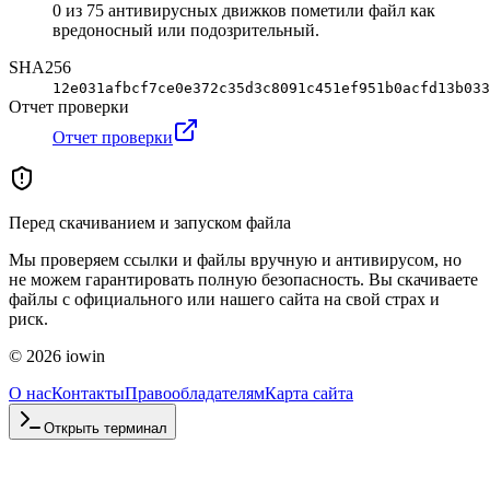
0 из 75 антивирусных движков пометили файл как
вредоносный или подозрительный.
SHA256
12e031afbcf7ce0e372c35d3c8091c451ef951b0acfd13b033
Отчет проверки
Отчет проверки
Перед скачиванием и запуском файла
Мы проверяем ссылки и файлы вручную и антивирусом, но
не можем гарантировать полную безопасность. Вы скачиваете
файлы с официального или нашего сайта на свой страх и
риск.
©
2026
iowin
О нас
Контакты
Правообладателям
Карта сайта
Открыть терминал