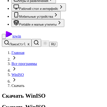
Игры и развлечения
Рабочий стол и интерфейс
Мобильные устройства
Portable и малые утилиты
io
win
Поиск
Ctrl K
RU
Главная
Все программы
WinISO
Скачать
Скачать WinISO
Скачать
WinISO