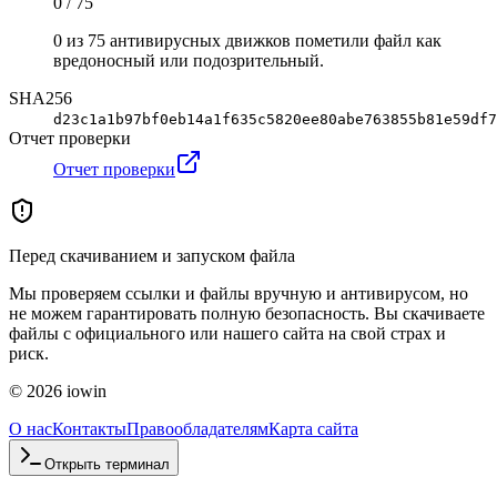
0 / 75
0 из 75 антивирусных движков пометили файл как
вредоносный или подозрительный.
SHA256
d23c1a1b97bf0eb14a1f635c5820ee80abe763855b81e59df7
Отчет проверки
Отчет проверки
Перед скачиванием и запуском файла
Мы проверяем ссылки и файлы вручную и антивирусом, но
не можем гарантировать полную безопасность. Вы скачиваете
файлы с официального или нашего сайта на свой страх и
риск.
©
2026
iowin
О нас
Контакты
Правообладателям
Карта сайта
Открыть терминал