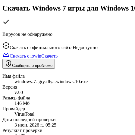
Скачать
Windows
7
игры
для
Windows
1
Вирусов не обнаружено
Скачать с официального сайта
Недоступно
Скачать с iowin
Скачать
Сообщить о проблеме
Имя файла
windows-7-igry-dlya-windows-10.exe
Версия
v2.0
Размер файла
146 Мб
Провайдер
VirusTotal
Дата последней проверки
3 июн. 2026 г., 05:25
Результат проверки