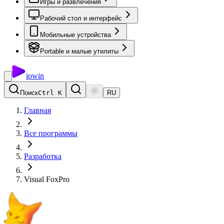
Игры и развлечения
Рабочий стол и интерфейс
Мобильные устройства
Portable и малые утилиты
io
win
Поиск
Ctrl K
RU
Главная
Все программы
Разработка
Visual FoxPro