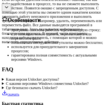
файл задействован в процессе, то вы не сможете выполнить
это действие. Появится окошко с запрещенным доступом. С
помощью этой утилиты вы сможете одним нажатием кнопки
завершить работу ненужного приложения и выполнить
Особенности
требуемую операцию. Например, удалить, переименовать или
переместить файл. Все данные выводятся программой в
табличном виде. Здесь указывается информация о
программа способна работать через командную строку;
блокирующем процессе. В нижней части программы
с ее помощью можно удалить, переименовать или
находится небольшая панель, с помощью которой и можно
переместить файл;
выполнять определенные действия.
пользоваться инструментами утилиты можно бесплатно;
используется для принудительного завершения
процессов;
гарантирована полная совместимость с актуальными
версиями Windows.
FAQ
Какая версия Unlocker доступна?
С какими версиями Windows совместима Unlocker?
Где безопасно скачать Unlocker?
скачать
Быстрая статистика