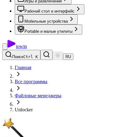
Игры и развлечения
Рабочий стол и интерфейс
Мобильные устройства
Portable и малые утилиты
io
win
Поиск
Ctrl K
RU
Главная
Все программы
Файловые менеджеры
Unlocker