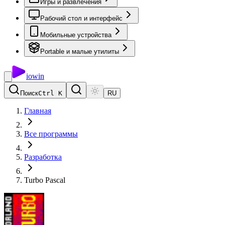
Игры и развлечения
Рабочий стол и интерфейс
Мобильные устройства
Portable и малые утилиты
io
win
Поиск
Ctrl K
RU
Главная
Все программы
Разработка
Turbo Pascal