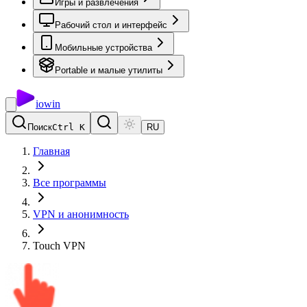
Игры и развлечения
Рабочий стол и интерфейс
Мобильные устройства
Portable и малые утилиты
io
win
Поиск
Ctrl K
RU
Главная
Все программы
VPN и анонимность
Touch VPN