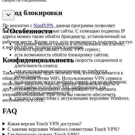
Обход блокировки
По аналогии с
NordVPN
, данная программа позволяет
Особенности
посещать заблокированные сайты. С помощью подмены IP
адреса можно также обойти брандмауэр, установленный на
рабочем месте. Кроме того, есть возможность получить доступ
программу можно скачать и использовать бесплатно;
к веб ресурсам, подвергшимся цензуре.
утилита представляет собой VPN сервис;
есть возможность обойти блокировку сайтов;
Конфиденциальность
отсутствуют ограничения на скорость соединения и
длительность сеанса;
для использования приложения не требуется
Также приложение будет полезно тем, кто подключается к
регистрация;
общедоступным сетям WiFi. Использование VPN сервиса
пользователи могут выбрать сервер для подключения;
позволяет защитить пароли, данные банковской карты и
программа использует SSL шифрование для
другую конфиденциальную информацию от перехвата
обеспечения анонимности;
злоумышленниками. При этом вы сможете обеспечить
утилита совместима с актуальными версиями Windows.
анонимность в сети.
FAQ
Какая версия Touch VPN доступна?
С какими версиями Windows совместима Touch VPN?
Где безопасно скачать Touch VPN?