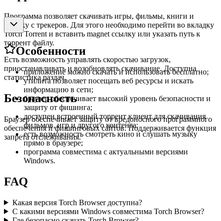
Программа позволяет скачивать игры, фильмы, книги и
музыку с трекеров. Для этого необходимо перейти во вкладку
Torch Torrent и вставить magnet ссылку или указать путь к
торрент файлу.
Особенности
Есть возможность управлять скоростью загрузок,
приостанавливать и возобновлять скачивание. Доступна
приложение можно скачать и использовать бесплатно;
статистика раздач.
утилита позволяет посещать веб ресурсы и искать
информацию в сети;
Безопасность
браузер обеспечивает высокий уровень безопасности и
защиту от фишинга;
доступен встроенный торрент клиент для скачивания
Браузер обеспечивает защиту от вредоносного программного
фильмов, игр и другого контента;
обеспечения и фишинговых сайтов. Поддерживается функция
есть возможность смотреть кино и слушать музыку
запрета отслеживания.
прямо в браузере;
программа совместима с актуальными версиями
Windows.
FAQ
Какая версия Torch Browser доступна?
С какими версиями Windows совместима Torch Browser?
Где безопасно скачать Torch Browser?