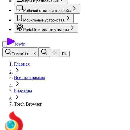
Игры и развлечения
Рабочий стол и интерфейс
Мобильные устройства
Portable и малые утилиты
io
win
Поиск
Ctrl K
RU
Главная
Все программы
Браузеры
Torch Browser