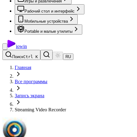
Игры и развлечения
Рабочий стол и интерфейс
Мобильные устройства
Portable и малые утилиты
io
win
Поиск
Ctrl K
RU
Главная
Все программы
Запись экрана
Streaming Video Recorder