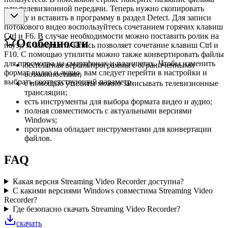
или телевизионной передачи. Теперь нужно скопировать
ссылку и вставить в программу в раздел Detect. Для записи
потокового видео воспользуйтесь сочетанием горячих клавиш
Ctrl и F6. В случае необходимости можно поставить ролик на
Особенности
паузу. А завершить запись позволяет сочетание клавиш Ctrl и
F10. С помощью утилиты можно также конвертировать файлы
для просмотра на смартфонах и планшетах. Чтобы изменить
бесплатная версия программы с ограниченными
формат видео и аудио, вам следует перейти в настройки и
возможностями;
выбрать соответствующий параметр.
с помощью утилиты можно записывать телевизионные
трансляции;
есть инструменты для выбора формата видео и аудио;
полная совместимость с актуальными версиями
Windows;
программа обладает инструментами для конвертации
файлов.
FAQ
Какая версия Streaming Video Recorder доступна?
С какими версиями Windows совместима Streaming Video
Recorder?
Где безопасно скачать Streaming Video Recorder?
скачать