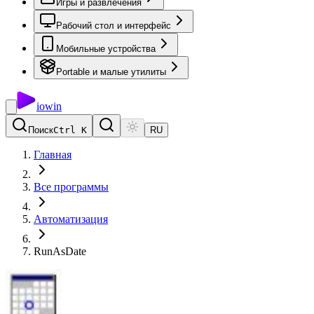
Игры и развлечения
Рабочий стол и интерфейс
Мобильные устройства
Portable и малые утилиты
io
win
Поиск
Ctrl K
RU
Главная
Все программы
Автоматизация
RunAsDate