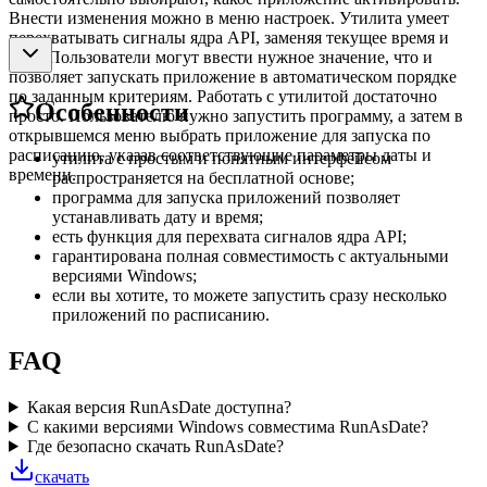
Внести изменения можно в меню настроек. Утилита умеет
перехватывать сигналы ядра API, заменяя текущее время и
дату. Пользователи могут ввести нужное значение, что и
позволяет запускать приложение в автоматическом порядке
по заданным критериям. Работать с утилитой достаточно
Особенности
просто. Пользователю нужно запустить программу, а затем в
открывшемся меню выбрать приложение для запуска по
расписанию, указав соответствующие параметры даты и
утилита с простым и понятным интерфейсом
времени.
распространяется на бесплатной основе;
программа для запуска приложений позволяет
устанавливать дату и время;
есть функция для перехвата сигналов ядра API;
гарантирована полная совместимость с актуальными
версиями Windows;
если вы хотите, то можете запустить сразу несколько
приложений по расписанию.
FAQ
Какая версия RunAsDate доступна?
С какими версиями Windows совместима RunAsDate?
Где безопасно скачать RunAsDate?
скачать