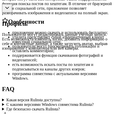
функция поиска постов по хештегам. В отличие от браузерной
версии социальной сети, приложение позволяет
разворачивать изображения и видеозаписи на полный экран.
Особенности
Профиль
приложение можно скачать и использовать бесплатно;
Пользователи могут редактировать данные учетной записи.
утилита представляет собой альтернативный клиент
Есть возможность изменить логин, добавить информацию о
известной социальной сети;
себе и контактные данные, а также загрузить аватар, выбрав
пользователи могут просматривать публикации и
изображение с компьютера или веб камеры.
оставлять комментарии;
поддерживается функция скачивания фотографий и
видеозаписей;
есть возможность искать посты по хештегам и
подписываться на каналы других юзеров;
программа совместима с актуальными версиями
Windows.
FAQ
Какая версия RuInsta доступна?
С какими версиями Windows совместима RuInsta?
Где безопасно скачать RuInsta?