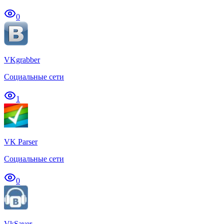
0
VKgrabber
Социальные сети
1
VK Parser
Социальные сети
0
VkSaver