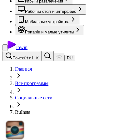
Игры и развлечения
Рабочий стол и интерфейс
Мобильные устройства
Portable и малые утилиты
io
win
Поиск
Ctrl K
RU
Главная
Все программы
Социальные сети
RuInsta