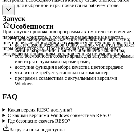
ярлык для выбранной игры появится на рабочем столе.
Запуск
Особенности
При запуске приложения программа автоматически изменяет
параметры монитора, в том числе разрешение и качество
приложение можно скачать и использовать бесплатно;
цветопередачи. Настройки сохраняются до тех пор, пока окно
как и Custom Resolution Utility, данная утилита позволяет
игры будет открыто. После выхода все параметры будут
менять разрешение и частоту обновления монитора;
возвращены к значениям, установленным по умолчанию.
есть возможность создать ярлык для запуска программы
или игры с нужными параметрами;
доступна функция выбора качества цветопередачи;
утилита не требует установки на компьютер;
программа совместима с актуальными версиями
Windows.
FAQ
Какая версия RESO доступна?
С какими версиями Windows совместима RESO?
Где безопасно скачать RESO?
Загрузка пока недоступна