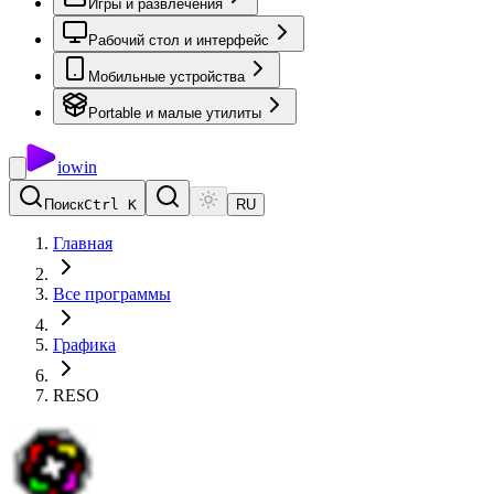
Игры и развлечения
Рабочий стол и интерфейс
Мобильные устройства
Portable и малые утилиты
io
win
Поиск
Ctrl K
RU
Главная
Все программы
Графика
RESO