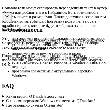
Пользователи могут скопировать переведенный текст в буфер
обмена или добавить его в Избранное. Есть возможность
выбрать шрифт и размер букв. Также доступно несколько тем
оформления интерфейса. Программа позволяет выбрать
онлайн сервисы, которые будут отображаться на панели
Особенности
инструментов.
Утилита содержит встроенный словарь, с помощью которого
приложение можно скачать и использовать бесплатно;
можно узнать перевод незнакомых терминов. Для набора
утилита предназначена для перевода текстов на
текста можно использовать экранную клавиатуру.
иностранные языки;
поддерживается режим голосового ввода;
Поддерживается функция распознавания текста с
доступен встроенный модуль для озвучивания текста;
изображений. Для этого реализована интеграция с модулем
есть возможность найти термины в словаре и узнать их
OCR.
перевод;
программа совместима с актуальными версиями
Windows.
FAQ
Какая версия QTranslate доступна?
С какими версиями Windows совместима QTranslate?
Где безопасно скачать QTranslate?