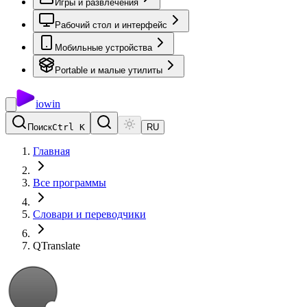
Игры и развлечения
Рабочий стол и интерфейс
Мобильные устройства
Portable и малые утилиты
io
win
Поиск
Ctrl K
RU
Главная
Все программы
Словари и переводчики
QTranslate