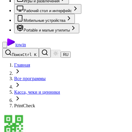
Игры и развлечения
Рабочий стол и интерфейс
Мобильные устройства
Portable и малые утилиты
io
win
Поиск
Ctrl K
RU
Главная
Все программы
Касса, чеки и ценники
PrintCheck