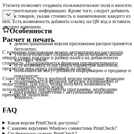
Утилита позволяет создавать пользовательские поля и вносить
дополнительную информацию. Кроме того, следует добавить
список товаров, указав стоимость и наименование каждого из
них. Есть возможность добавить ссылку на QR код и вставить
логотип компании.
Особенности
Расчет и печать
демонстрационная версия приложения распространяется
бесплатно;
С помощью приложения можно автоматически рассчитать
утилита позволяет создавать и распечатывать копии
общую сумму покупки и размер налога на добавленную
кассовых чеков;
стоимость. Поддерживается функция предварительного
есть возможность настроить параметры шаблонов;
просмотра чека перед отправкой на печать.
пользователи могут добавить информацию о продавце и
покупателе;
Стоит отметить, что в пробной версии некоторые функции
поддерживается функция загрузки изображений и
недоступны. Для того, чтобы получить возможность
генерации штрих кодов;
использовать все инструменты программы, необходимо
программа совместима с актуальными версиями
приобрести лицензию.
Windows.
FAQ
Какая версия PrintCheck доступна?
С какими версиями Windows совместима PrintCheck?
Где безопасно скачать PrintCheck?