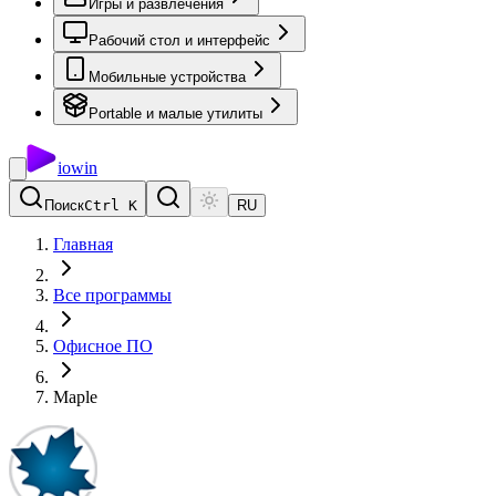
Игры и развлечения
Рабочий стол и интерфейс
Мобильные устройства
Portable и малые утилиты
io
win
Поиск
Ctrl K
RU
Главная
Все программы
Офисное ПО
Maple