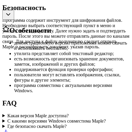
Безопасность
Программа содержит инструмент для шифрования файлов.
Необходимо выбрать соответствующий пункт в меню и
Особенности
указать путь к документу. Далее нужно задать и подтвердить
пароль. После этого вы можете отправлять данные по каналам
связи. Для доступа к файлу получателю следует открыть
демонстрационную версию приложения можно скачать
Maple и расшифровать документ, указав пароль.
и использовать бесплатно;
утилита представляет собой текстовый редактор;
есть возможность организовать хранение документов,
заметок, изображений и других файлов;
поддерживается функция проверки орфографии;
пользователи могут вставлять изображения, ссылки,
фигуры и другие элементы;
программа совместима с актуальными версиями
Windows.
FAQ
Какая версия Maple доступна?
С какими версиями Windows совместима Maple?
Где безопасно скачать Maple?