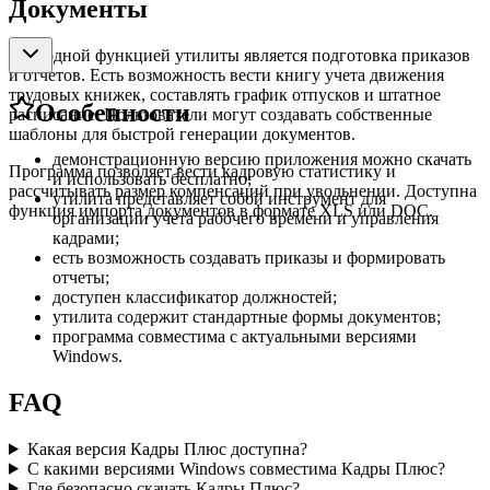
Документы
Еще одной функцией утилиты является подготовка приказов
и отчетов. Есть возможность вести книгу учета движения
трудовых книжек, составлять график отпусков и штатное
Особенности
расписание. Пользователи могут создавать собственные
шаблоны для быстрой генерации документов.
демонстрационную версию приложения можно скачать
Программа позволяет вести кадровую статистику и
и использовать бесплатно;
рассчитывать размер компенсаций при увольнении. Доступна
утилита представляет собой инструмент для
функция импорта документов в формате XLS или DOC.
организации учета рабочего времени и управления
кадрами;
есть возможность создавать приказы и формировать
отчеты;
доступен классификатор должностей;
утилита содержит стандартные формы документов;
программа совместима с актуальными версиями
Windows.
FAQ
Какая версия Кадры Плюс доступна?
С какими версиями Windows совместима Кадры Плюс?
Где безопасно скачать Кадры Плюс?