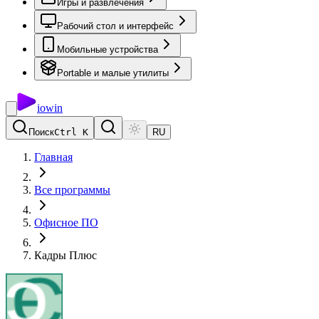
Игры и развлечения
Рабочий стол и интерфейс
Мобильные устройства
Portable и малые утилиты
io
win
Поиск
Ctrl K
RU
Главная
Все программы
Офисное ПО
Кадры Плюс