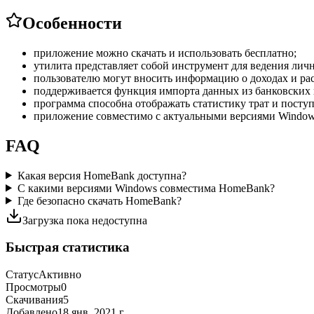
Особенности
приложение можно скачать и использовать бесплатно;
утилита представляет собой инструмент для ведения лич
пользователю могут вносить информацию о доходах и рас
поддерживается функция импорта данных из банковских
программа способна отображать статистику трат и посту
приложение совместимо с актуальными версиями Window
FAQ
Какая версия HomeBank доступна?
С какими версиями Windows совместима HomeBank?
Где безопасно скачать HomeBank?
Загрузка пока недоступна
Быстрая статистика
Статус
Активно
Просмотры
0
Скачивания
5
Добавлено
18 янв. 2021 г.