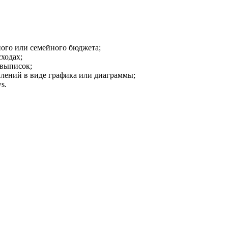
ного или семейного бюджета;
ходах;
 выписок;
плений в виде графика или диаграммы;
s.