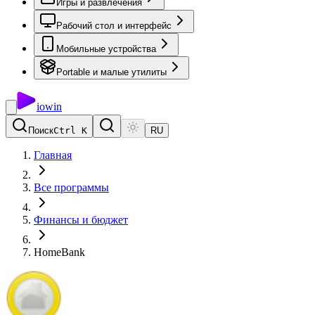
Игры и развлечения
Рабочий стол и интерфейс
Мобильные устройства
Portable и малые утилиты
io
win
Поиск
Ctrl K
RU
Главная
Все программы
Финансы и бюджет
HomeBank