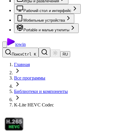
Игры и развлечения
Рабочий стол и интерфейс
Мобильные устройства
Portable и малые утилиты
io
win
Поиск
Ctrl K
RU
Главная
Все программы
Библиотеки и компоненты
K-Lite HEVC Codec