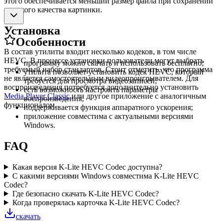
этого обеспечивается меньший размер файла при сохранении
высокого качества картинки.
Установка
Особенности
В состав утилиты входит несколько кодеков, в том числе
HEVC. В процессе установки пользователи могут выбрать
программу можно скачать и использовать бесплатно;
требуемый набор стандартов. Стоит отметить, что программа
утилита позволяет установить кодек HEVC, который
не является самостоятельным видеопроигрывателем. Для
требуется для просмотра видеозаписей;
воспроизведения потребуется дополнительно установить
есть возможность настроить параметры
Media Player Classic
или другое приложение с аналогичным
воспроизведения;
функционалом.
поддерживается функция аппаратного ускорения;
приложение совместима с актуальными версиями
Windows.
FAQ
Какая версия K-Lite HEVC Codec доступна?
С какими версиями Windows совместима K-Lite HEVC
Codec?
Где безопасно скачать K-Lite HEVC Codec?
Когда проверялась карточка K-Lite HEVC Codec?
скачать