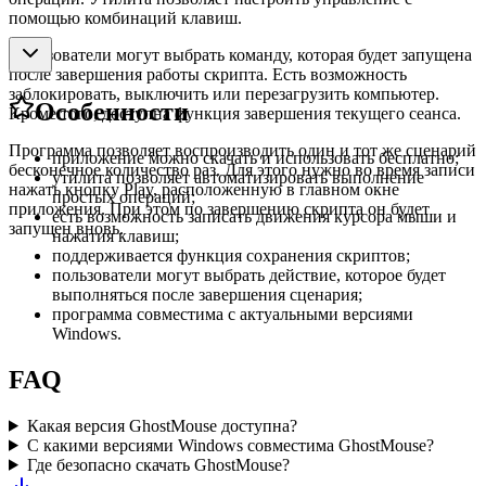
помощью комбинаций клавиш.
Пользователи могут выбрать команду, которая будет запущена
после завершения работы скрипта. Есть возможность
заблокировать, выключить или перезагрузить компьютер.
Особенности
Кроме того, доступна функция завершения текущего сеанса.
Программа позволяет воспроизводить один и тот же сценарий
приложение можно скачать и использовать бесплатно;
бесконечное количество раз. Для этого нужно во время записи
утилита позволяет автоматизировать выполнение
нажать кнопку Play, расположенную в главном окне
простых операций;
приложения. При этом по завершению скрипта он будет
есть возможность записать движения курсора мыши и
запущен вновь.
нажатия клавиш;
поддерживается функция сохранения скриптов;
пользователи могут выбрать действие, которое будет
выполняться после завершения сценария;
программа совместима с актуальными версиями
Windows.
FAQ
Какая версия GhostMouse доступна?
С какими версиями Windows совместима GhostMouse?
Где безопасно скачать GhostMouse?