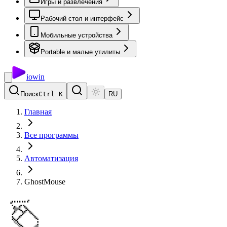
Игры и развлечения
Рабочий стол и интерфейс
Мобильные устройства
Portable и малые утилиты
io
win
Поиск
Ctrl K
RU
Главная
Все программы
Автоматизация
GhostMouse