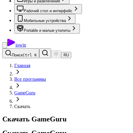
Игры и развлечения
Рабочий стол и интерфейс
Мобильные устройства
Portable и малые утилиты
io
win
Поиск
Ctrl K
RU
Главная
Все программы
GameGuru
Скачать
Скачать GameGuru
Скачать
GameGuru