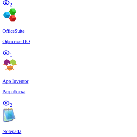
2
OfficeSuite
Офисное ПО
1
App Inventor
Разработка
2
Notepad2