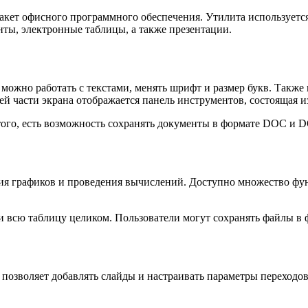
пакет офисного программного обеспечения. Утилита используется
нты, электронные таблицы, а также презентации.
 можно работать с текстами, менять шрифт и размер букв. Такж
й части экрана отображается панель инструментов, состоящая из
того, есть возможность сохранять документы в формате DOC и 
ния графиков и проведения вычислений. Доступно множество фун
и всю таблицу целиком. Пользователи могут сохранять файлы в
Он позволяет добавлять слайды и настраивать параметры переход