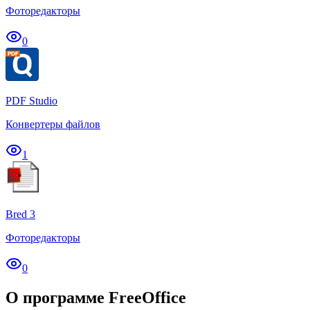
Фоторедакторы
0
PDF Studio
Конвертеры файлов
1
Bred 3
Фоторедакторы
0
О программе FreeOffice