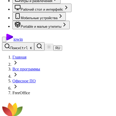
Игры и развлечения
Рабочий стол и интерфейс
Мобильные устройства
Portable и малые утилиты
io
win
Поиск
Ctrl K
RU
Главная
Все программы
Офисное ПО
FreeOffice