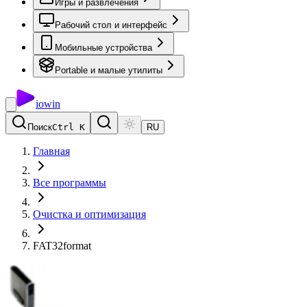
Игры и развлечения
Рабочий стол и интерфейс
Мобильные устройства
Portable и малые утилиты
io
win
Поиск
Ctrl K
RU
Главная
Все программы
Очистка и оптимизация
FAT32format