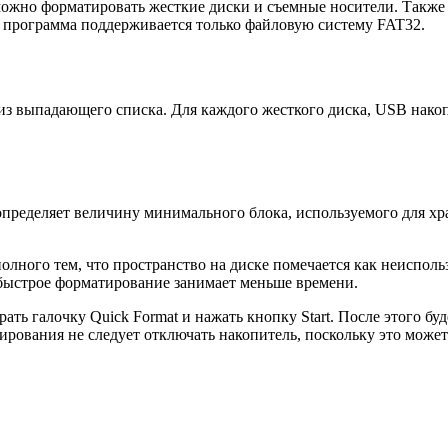
ожно форматировать жесткие диски и съемные носители. Также по
я программа поддерживается только файловую систему FAT32.
з выпадающего списка. Для каждого жесткого диска, USB накоп
определяет величину минимального блока, используемого для хра
олного тем, что пространство на диске помечается как неиспол
быстрое форматирование занимает меньше времени.
рать галочку Quick Format и нажать кнопку Start. После этого б
ирования не следует отключать накопитель, поскольку это може