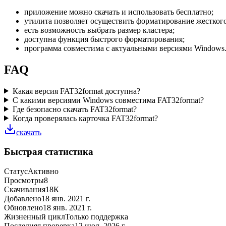
приложение можно скачать и использовать бесплатно;
утилита позволяет осуществить форматирование жесткого
есть возможность выбрать размер кластера;
доступна функция быстрого форматирования;
программа совместима с актуальными версиями Windows
FAQ
Какая версия FAT32format доступна?
С какими версиями Windows совместима FAT32format?
Где безопасно скачать FAT32format?
Когда проверялась карточка FAT32format?
скачать
Быстрая статистика
Статус
Активно
Просмотры
8
Скачивания
18К
Добавлено
18 янв. 2021 г.
Обновлено
18 янв. 2021 г.
Жизненный цикл
Только поддержка
Последняя проверка
12 июл. 2026 г.