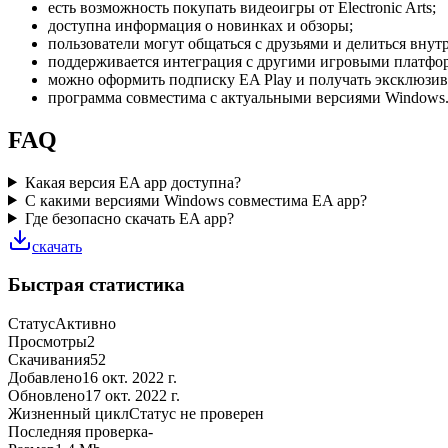
есть возможность покупать видеоигры от Electronic Arts;
доступна информация о новинках и обзоры;
пользователи могут общаться с друзьями и делиться вн
поддерживается интеграция с другими игровыми платфор
можно оформить подписку EA Play и получать эксклюзив
программа совместима с актуальными версиями Windows
FAQ
Какая версия EA app доступна?
С какими версиями Windows совместима EA app?
Где безопасно скачать EA app?
скачать
Быстрая статистика
Статус
Активно
Просмотры
2
Скачивания
52
Добавлено
16 окт. 2022 г.
Обновлено
17 окт. 2022 г.
Жизненный цикл
Статус не проверен
Последняя проверка
-