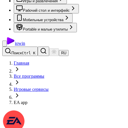
Игры и развлечения
Рабочий стол и интерфейс
Мобильные устройства
Portable и малые утилиты
io
win
Поиск
Ctrl K
RU
Главная
Все программы
Игровые сервисы
EA app