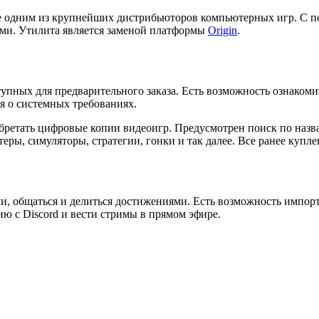
ое одним из крупнейших дистрибьюторов компьютерных игр. С 
ями. Утилита является заменой платформы
Origin
.
упных для предварительного заказа. Есть возможность ознакоми
я о системных требованиях.
бретать цифровые копии видеоигр. Предусмотрен поиск по назва
ры, симуляторы, стратегии, гонки и так далее. Все ранее купл
и, общаться и делиться достижениями. Есть возможность импорт
ю с Discord и вести стримы в прямом эфире.