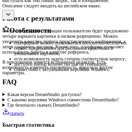
выступать как текстовый запрос, так и изображение.
Описание следует вводить на английском языке.
Работа с результатами
Особенности
После завершения генерации пользователю будет предложено
четыре варианта картинки в низком разрешении. Можно
увеличить качество любого представленного изображения, а
платформой можно пользоваться абсолютно бесплатно;
затем сохранить рисунок. Кроме того, платформа позволяет
сервис предназначен для рисования красочных и
использовать работы в качестве референса.
уникальных картинок;
есть возможность задать степень соответствия запросу;
В приложении имеется встроенный редактор. Есть
доступен выбор количества шагов генерации;
возможность изменить прозрачность, яркость и другие
совместимо с актуальными версиями Windows.
параметры.
FAQ
Какая версия DreamStudio доступна?
С какими версиями Windows совместима DreamStudio?
Где безопасно скачать DreamStudio?
скачать
Быстрая статистика