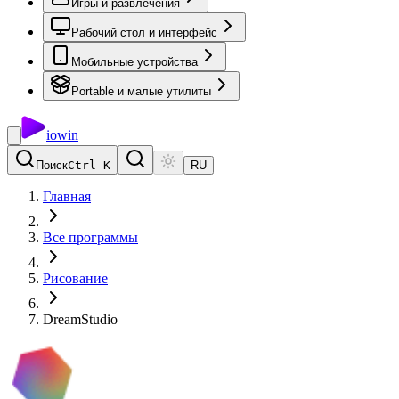
Игры и развлечения
Рабочий стол и интерфейс
Мобильные устройства
Portable и малые утилиты
io
win
Поиск
Ctrl K
RU
Главная
Все программы
Рисование
DreamStudio