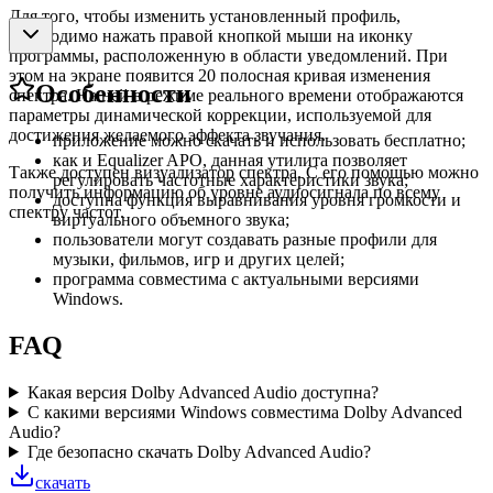
Для того, чтобы изменить установленный профиль,
необходимо нажать правой кнопкой мыши на иконку
программы, расположенную в области уведомлений. При
этом на экране появится 20 полосная кривая изменения
Особенности
спектра. На ней в режиме реального времени отображаются
параметры динамической коррекции, используемой для
достижения желаемого эффекта звучания.
приложение можно скачать и использовать бесплатно;
как и Equalizer APO, данная утилита позволяет
Также доступен визуализатор спектра. С его помощью можно
регулировать частотные характеристики звука;
получить информацию об уровне аудиосигнала по всему
доступна функция выравнивания уровня громкости и
спектру частот.
виртуального объемного звука;
пользователи могут создавать разные профили для
музыки, фильмов, игр и других целей;
программа совместима с актуальными версиями
Windows.
FAQ
Какая версия Dolby Advanced Audio доступна?
С какими версиями Windows совместима Dolby Advanced
Audio?
Где безопасно скачать Dolby Advanced Audio?
скачать