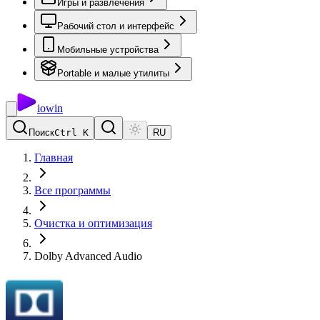
Игры и развлечения
Рабочий стол и интерфейс
Мобильные устройства
Portable и малые утилиты
io
win
Поиск
Ctrl K
RU
Главная
Все программы
Очистка и оптимизация
Dolby Advanced Audio