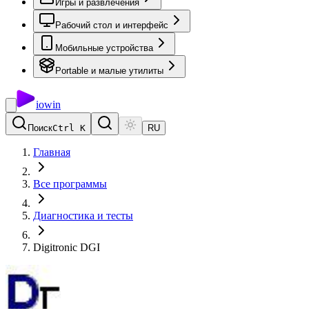
Игры и развлечения
Рабочий стол и интерфейс
Мобильные устройства
Portable и малые утилиты
io
win
Поиск
Ctrl K
RU
Главная
Все программы
Диагностика и тесты
Digitronic DGI