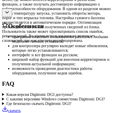
функции, а также получать достоверную информацию о
работоспособности оборудования. В одном из разделов можно
задать температуру запуска, установить обороты мотора,
порог и тип впрыска топлива. Настройка газового баллона
осуществляется в автоматическом порядке. Оптимизация
Особенности
производится на основе полученных сведений из блока.
Пользователь также может просматривать список ошибок,
рекомендаций. Во время использования не возникает
программа позволяет пользователю работать с любыми
сложностей, так как утилита русифицирована.
моделями газовых установок;
для контроллера регулярно выходят новые обновления,
которые легко устанавливаются;
интерфейс и все функции на русском;
широкий набор функций для внесения корректировок и
получения актуальной информации;
возможность проведения диагностики работы
оборудования, получение кодов ошибок.
FAQ
Какая версия Digitronic DGI доступна?
С какими версиями Windows совместима Digitronic DGI?
Где безопасно скачать Digitronic DGI?
скачать