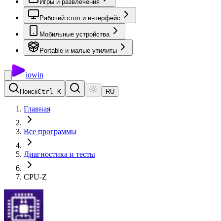
Игры и развлечения
Рабочий стол и интерфейс
Мобильные устройства
Portable и малые утилиты
io
win
Поиск
Ctrl K
RU
Главная
Все программы
Диагностика и тесты
CPU-Z