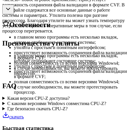
возможность сохранения файла валидации в формате CVF. В
этом файле содержатся все основные данные о работе
системы и параметрах. Утилита полезна при разгоне
процессора. Благодаря утилите вы может узнать температуру
Особенности
устройства и принять оперативные меры в том случае, если
процессор перегревается.
в главном меню программы есть несколько вкладок,
Преимущества утилиты
которые отображают состояние системы;
утилита с простым и понятным интерфейсом;
присутствует возможность сохранения файла валидации
в главном меню программы есть несколько вкладок,
в формате CVF;
которые отображают состояние системы;
полная совместимость со всеми версиями Windows4;
утилита с простым и понятным интерфейсом;
в случае необходимости, вы можете протестировать
присутствует возможность сохранения файла валидации
процессор.
в формате CVF;
полная совместимость со всеми версиями Windows4;
FAQ
в случае необходимости, вы можете протестировать
процессор.
Какая версия CPU-Z доступна?
С какими версиями Windows совместима CPU-Z?
Где безопасно скачать CPU-Z?
скачать
Быстрая статистика