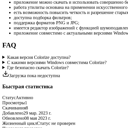
приложение можно скачать и использовать совершенно б
работа утилиты основана на применении искусственного 
есть возможность повысить четкость и разрешение стары
доступна подборка фильтров;
поддержка форматов PNG и JPG;
имеется редактор изображений с функцией шумоподавле
приложение совместимо с актуальными версиями Window
FAQ
Какая версия Colorize доступна?
С какими версиями Windows совместима Colorize?
Где безопасно скачать Colorize?
Загрузка пока недоступна
Быстрая статистика
Статус
Активно
Просмотры
1
Скачивания
8
Добавлено
29 мар. 2023 г.
Обновлено
08 мая 2023 г.
Жизненный цикл
Статус не проверен