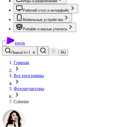
Игры и развлечения
Рабочий стол и интерфейс
Мобильные устройства
Portable и малые утилиты
io
win
Поиск
Ctrl K
RU
Главная
Все программы
Фоторедакторы
Colorize