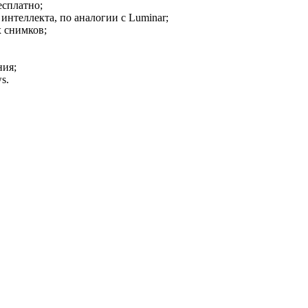
есплатно;
интеллекта, по аналогии с Luminar;
х снимков;
ния;
s.