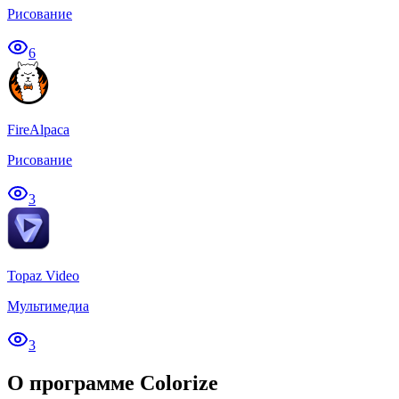
Рисование
6
FireAlpaca
Рисование
3
Topaz Video
Мультимедиа
3
О программе Colorize