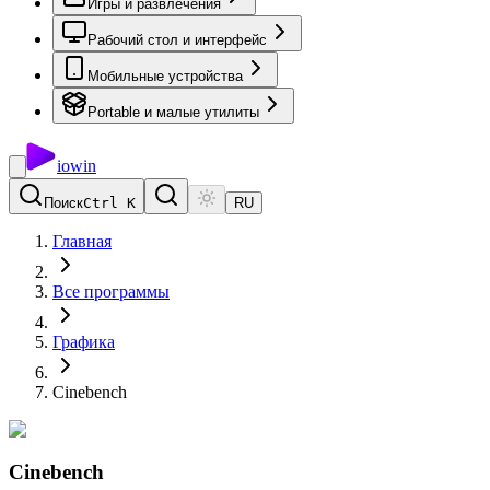
Игры и развлечения
Рабочий стол и интерфейс
Мобильные устройства
Portable и малые утилиты
io
win
Поиск
Ctrl K
RU
Главная
Все программы
Графика
Cinebench
Cinebench