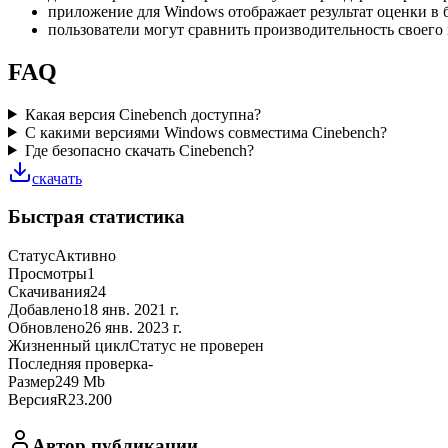
приложение для Windows отображает результат оценки в 
пользователи могут сравнить производительность своего
FAQ
Какая версия Cinebench доступна?
С какими версиями Windows совместима Cinebench?
Где безопасно скачать Cinebench?
скачать
Быстрая статистика
Статус
Активно
Просмотры
1
Скачивания
24
Добавлено
18 янв. 2021 г.
Обновлено
26 янв. 2023 г.
Жизненный цикл
Статус не проверен
Последняя проверка
-
Размер
249 Mb
Версия
R23.200
Автор публикации