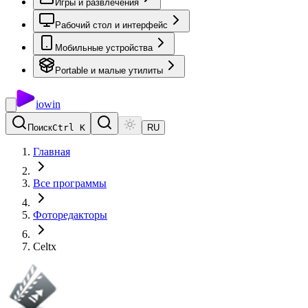
Игры и развлечения
Рабочий стол и интерфейс
Мобильные устройства
Portable и малые утилиты
io
win
Поиск
Ctrl K
RU
Главная
Все программы
Фоторедакторы
Celtx