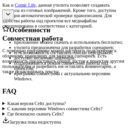
Как и
Comic Life
, данная утилита позволяет создавать
комиксы из готовых изображений. Кроме того, доступна
функция автоматической проверки правописания. Для
удобства работы над проектом все медиафайлы
сгруппированы в соответствии с категорией.
Особенности
Совместная работа
приложение можно скачать и использовать бесплатно;
утилита предназначена для разработки сценариев;
С помощью программы можно настроить подключение к
есть возможность составлять списки персонажей;
облачному хранилищу для загрузки сценариев. Есть
доступно несколько шаблонов;
возможность предоставить общий доступ к проектам другим
поддерживается режим совместной работы над
пользователям и разрешить им оставлять комментарии, а
проектом;
также редактировать тексты.
программа совместима с актуальными версиями
Windows.
FAQ
Какая версия Celtx доступна?
С какими версиями Windows совместима Celtx?
Где безопасно скачать Celtx?
Загрузка пока недоступна