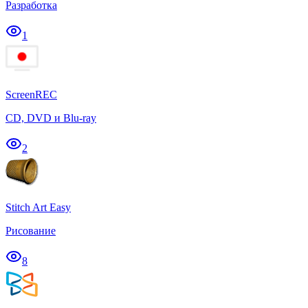
Разработка
1
ScreenREC
CD, DVD и Blu-ray
2
Stitch Art Easy
Рисование
8