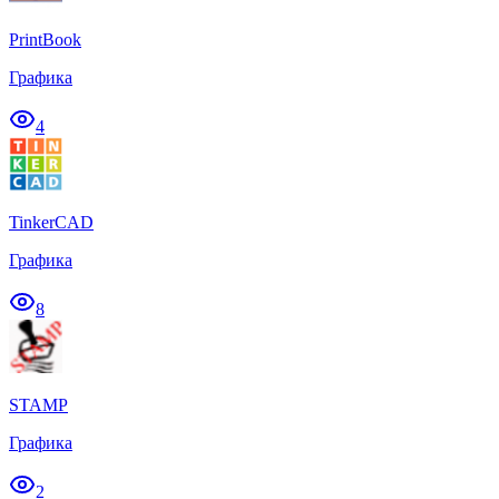
PrintBook
Графика
4
TinkerCAD
Графика
8
STAMP
Графика
2