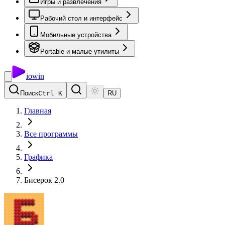
Игры и развлечения
Рабочий стол и интерфейс
Мобильные устройства
Portable и малые утилиты
io
win
Поиск
Ctrl K
RU
Главная
Все программы
Графика
Бисерок 2.0