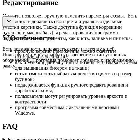
Редактирование
Утилита позволяет вручную изменить параметры схемы. Есть
возможность добавлять свои цвета и удалять отдельные
участки картинки. Также доступна функция коррекции
оттенков и масштаба. Для редактирования программа
Особенности
содержит такие инструменты, как кисть, заливка и пипетка.
Есть возможность напечатать схему и легенду к ней.
пробную версию приложения можно скачать и
Пользователи могут выбрать разрешение и тип условных
использовать бесплатно;
обозначений. Программа позволяет добавить к изображению
как и Wilcom, данная утилита позволяет создавать схемы
рамку.
для вышивания бисером на ткани;
есть возможность выбрать количество цветов и размер
бусинок;
поддерживается функция ручного редактирования и
доработки схемы;
пользователи могут регулировать уровень яркости и
контрастности;
программа совместима с актуальными версиями
Windows.
FAQ
Какая версия Бисерок 2.0 доступна?