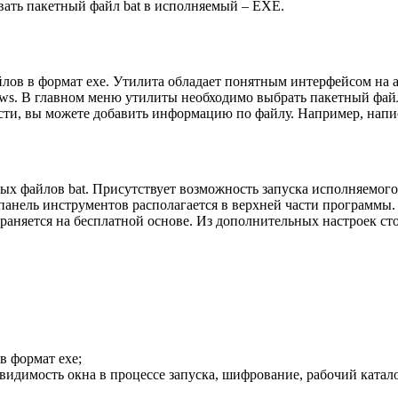
вать пакетный файл bat в исполняемый – EXE.
йлов в формат exe. Утилита обладает понятным интерфейсом на а
ws. В главном меню утилиты необходимо выбрать пакетный файл,
ости, вы можете добавить информацию по файлу. Например, напис
ных файлов bat. Присутствует возможность запуска исполняемо
 панель инструментов располагается в верхней части программы
раняется на бесплатной основе. Из дополнительных настроек ст
в формат exe;
видимость окна в процессе запуска, шифрование, рабочий катало