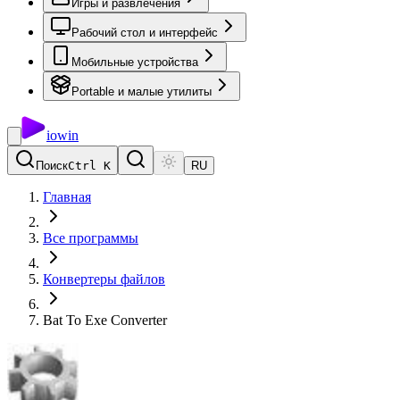
Игры и развлечения
Рабочий стол и интерфейс
Мобильные устройства
Portable и малые утилиты
io
win
Поиск
Ctrl K
RU
Главная
Все программы
Конвертеры файлов
Bat To Exe Converter