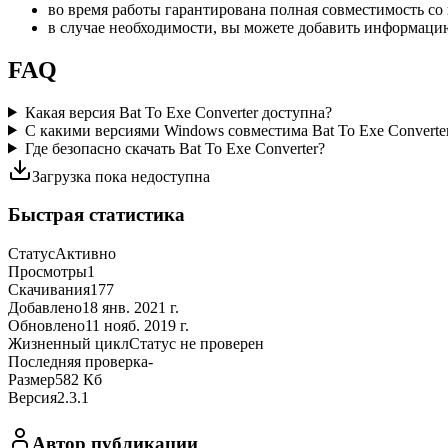
во время работы гарантирована полная совместимость со
в случае необходимости, вы можете добавить информаци
FAQ
Какая версия Bat To Exe Converter доступна?
С какими версиями Windows совместима Bat To Exe Converte
Где безопасно скачать Bat To Exe Converter?
Загрузка пока недоступна
Быстрая статистика
Статус
Активно
Просмотры
1
Скачивания
177
Добавлено
18 янв. 2021 г.
Обновлено
11 нояб. 2019 г.
Жизненный цикл
Статус не проверен
Последняя проверка
-
Размер
582 Кб
Версия
2.3.1
Автор публикации