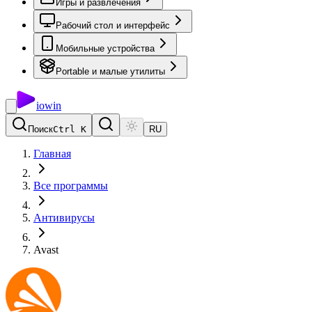
Игры и развлечения
Рабочий стол и интерфейс
Мобильные устройства
Portable и малые утилиты
io
win
Поиск
Ctrl K
RU
Главная
Все программы
Антивирусы
Avast