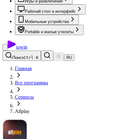
Игры и развлечения
Рабочий стол и интерфейс
Мобильные устройства
Portable и малые утилиты
io
win
Поиск
Ctrl K
RU
Главная
Все программы
Сервисы
Allplay