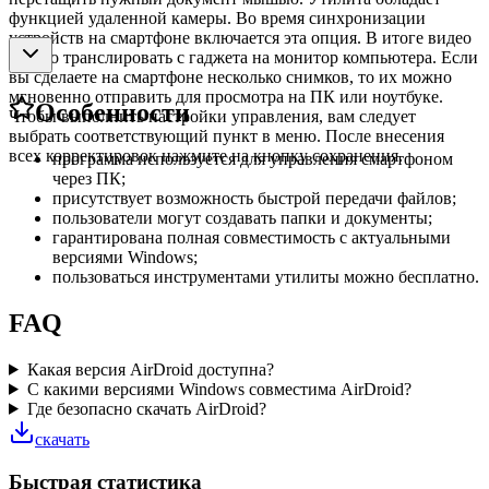
функцией удаленной камеры. Во время синхронизации
устройств на смартфоне включается эта опция. В итоге видео
можно транслировать с гаджета на монитор компьютера. Если
вы сделаете на смартфоне несколько снимков, то их можно
мгновенно отправить для просмотра на ПК или ноутбуке.
Особенности
Чтобы выполнить настройки управления, вам следует
выбрать соответствующий пункт в меню. После внесения
всех корректировок нажмите на кнопку сохранения.
программа используется для управления смартфоном
через ПК;
присутствует возможность быстрой передачи файлов;
пользователи могут создавать папки и документы;
гарантирована полная совместимость с актуальными
версиями Windows;
пользоваться инструментами утилиты можно бесплатно.
FAQ
Какая версия AirDroid доступна?
С какими версиями Windows совместима AirDroid?
Где безопасно скачать AirDroid?
скачать
Быстрая статистика