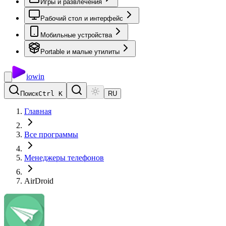
Игры и развлечения
Рабочий стол и интерфейс
Мобильные устройства
Portable и малые утилиты
io
win
Поиск
Ctrl K
RU
Главная
Все программы
Менеджеры телефонов
AirDroid