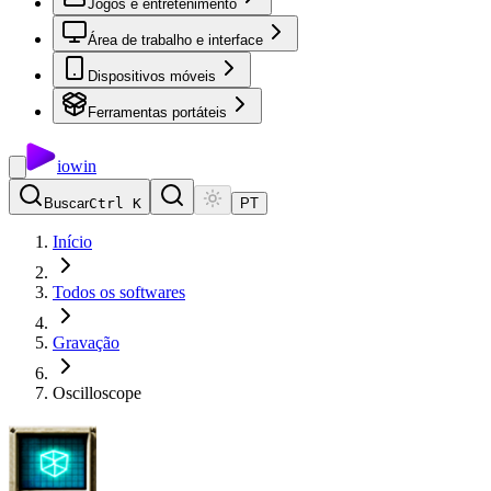
Jogos e entretenimento
Área de trabalho e interface
Dispositivos móveis
Ferramentas portáteis
io
win
Buscar
Ctrl K
PT
Início
Todos os softwares
Gravação
Oscilloscope