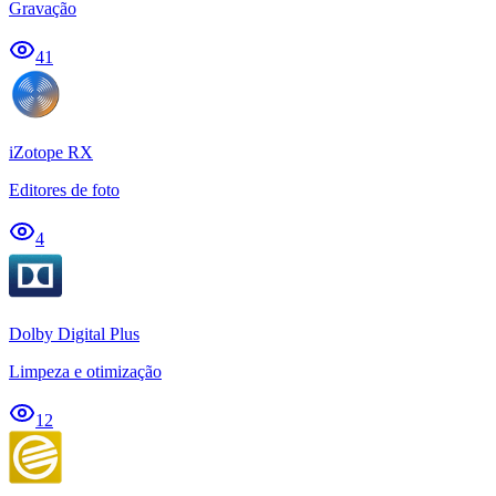
Gravação
41
iZotope RX
Editores de foto
4
Dolby Digital Plus
Limpeza e otimização
12