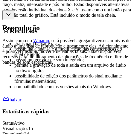
traço, matiz, intensidade e pós-brilho. Estão disponíveis alternativas
para inversão individual dos eixos X e Y, assim como um botão para
inversão total do gráfico. Está incluído o modo de tela cheia.
Reprodução
Recursos
Assim como no
Winamp
, será possível agregar diversos arquivos de
grátis para baixar e usar;
áudio a uma lista de reprodução e trocar entre eles. Adicionalmente,
possibilita a análise e a modificação das características do
é possível misturar, mover e deletar as faixas. Estão disponíveis
sinal de áudio;
recursos para monitoramento de alterações de frequência e filtro de
possui um gerador de som integrado;
bandas de som específicas.
permite a gravação de toda a saída em um arquivo de áudio
no disco rígido;
possibilidade de edição dos parâmetros do sinal mediante
fórmulas matemáticas;
compatibilidade com as versões atuais do Windows.
baixar
Estatísticas rápidas
Status
Ativo
Visualizações
15
Downloads
34