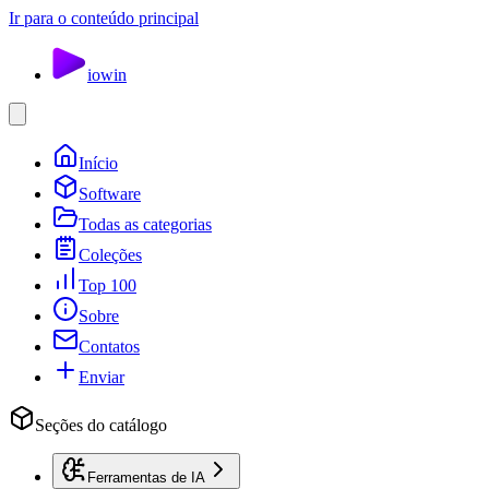
Ir para o conteúdo principal
io
win
Início
Software
Todas as categorias
Coleções
Top 100
Sobre
Contatos
Enviar
Seções do catálogo
Ferramentas de IA