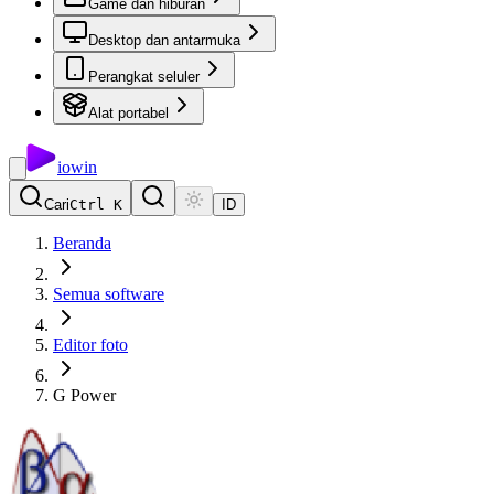
Game dan hiburan
Desktop dan antarmuka
Perangkat seluler
Alat portabel
io
win
Cari
Ctrl K
ID
Beranda
Semua software
Editor foto
G Power