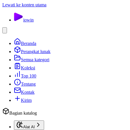
Lewati ke konten utama
io
win
Beranda
Perangkat lunak
Semua kategori
Koleksi
Top 100
Tentang
Kontak
Kirim
Bagian katalog
Alat AI