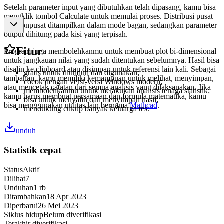
Setelah parameter input yang dibutuhkan telah dipasang, kamu bisa
mengklik tombol Calculate untuk memulai proses. Distribusi pusat
dan nonpusat ditampilkan dalam mode bagan, sedangkan parameter
output dihitung pada kisi yang terpisah.
Fitur
Program juga membolehkanmu untuk membuat plot bi-dimensional
untuk jangkauan nilai yang sudah ditentukan sebelumnya. Hasil bisa
disalin ke clipboard atau disimpan untuk referensi lain kali. Sebagai
gratis untuk diunduh dan digunakan;
tambahan, kamu memiliki kemampuan untuk melihat, menyimpan,
cocok dengan versi-versi Windows modern;
atau mencetak catatan dari semua analisis yang dilaksanakan. Jika
membolehkanmu untuk melakukan analisis tenaga statistik;
kamu harus membuat persamaan dan formula matematika, kamu
bisa untuk menyalin dan menyimpan hasil;
bisa menggunakan utilitas lain bernama
Mathcad
.
mendukung cukup banyak keluarga tes.
unduh
Statistik cepat
Status
Aktif
Dilihat
7
Unduhan
1 rb
Ditambahkan
18 Apr 2023
Diperbarui
26 Mei 2023
Siklus hidup
Belum diverifikasi
Terakhir diverifikasi
-