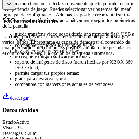
La aplicación tiene una interfaz conveniente que te permite mejorar
la experiencia de juego. Puedes seleccionar varios temas del menú
principal de configuración. Además, es posible crear y utilizar tus
Características
propias máscaras. Se escalan automáticamente según los parámetros
de la pantalla.
puede transferir videojuegos desde una memoria flash USB a
También, puedes usar el menú de descubrimiento para descargar
Xbox 360;
varios juegos. El programa es capaz de demostrar el contenido de
compatible con todos los archivos XEX;
cualquier carpeta del equipo. Es posible cambiar entre pestañas con
hay opciones de personalización;
el controlador y elegir la opción de búsqueda automática.
no requiere ningún software adicional;
soporte de imágenes de disco fueron hechas por XBOX 360
ISO Extract;
permite cargar tus propios temas;
gratis para descargar y usar;
compatible con las versiones actuales de Windows.
descargar
Datos rápidos
Estado
Activo
Vistas
233
Descargas
15,8 mil
Añadido
15 ene 2023