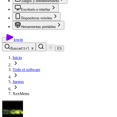
Juegos y entretenimiento
Escritorio e interfaz
Dispositivos móviles
Herramientas portátiles
io
win
Buscar
Ctrl K
ES
Inicio
Todo el software
Juegos
XexMenu